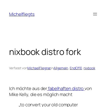
Zum
Inhalt
Michelfliegts
springen
nixbook distro fork
Verfasst von
MichaelFliegner
in
Allgemein
, 
EndOf10
, 
nixbook
Ich möchte aus der
fabelhaften distro
von
Mike Kelly, die es möglich macht
„to convert your old computer